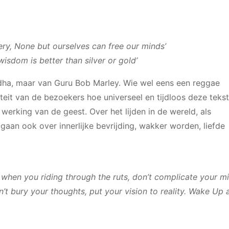
ry, None but ourselves can free our minds’
wisdom is better than silver or gold’
ddha, maar van Guru Bob Marley. Wie wel eens een reggae
teit van de bezoekers hoe universeel en tijdloos deze teks
werking van de geest. Over het lijden in de wereld, als
gaan ook over innerlijke bevrijding, wakker worden, liefde
So when you riding through the ruts, don’t complicate your m
n’t bury your thoughts, put your vision to reality. Wake Up 