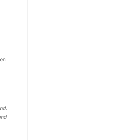
ten
ind.
and